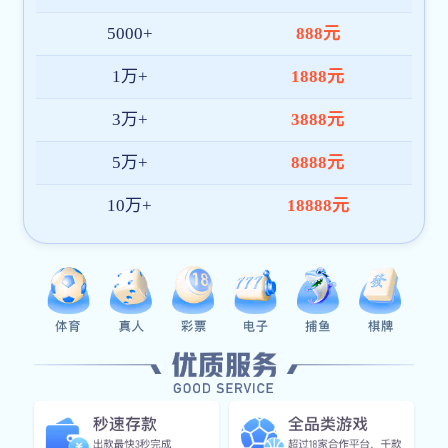
加全面地理解姆巴佩缺阵给比赛带来的潜在影响。
1、姆巴佩的竞技价值
姆巴佩无疑是现代足球中最具影响力的球员之一，他
不仅拥有超强的个人能力，还具备卓越的团队合作精
神。他在场上的跑动和技术为球队创造了大量机会，
也使得对手不得不投入更多防守精力来限制他的发
挥。因此，当他缺阵时，对手通常会感到松一口气，
但这种情况并非必然导致他们能够轻松取胜。
此外，姆巴佩所带来的威胁并不仅限于进攻端，他在
防守中的回追和抢断同样对球队至关重要。这意味
着，即便是在他未能上场的时候，皇马依然需要找到
应对其缺席后可能出现的不平衡局面。他们必须迅速
适应新的战术安排，以弥补这一空缺。