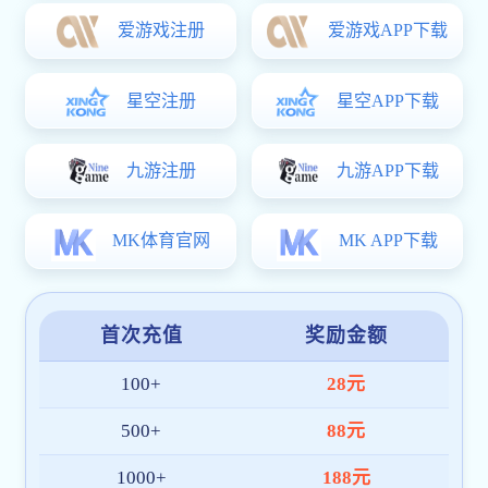
2026-06-17 01:39
55 次阅读
法媒分析姆巴佩缺阵对皇马影响数据显示
并无明显优势
在最近的足球界，姆巴佩缺阵对皇马的影响成为了法
媒讨论的热点话题。虽然法国超级巨星姆巴佩因伤未
能出战，但数据分析显示，皇马在面对没有姆巴佩的
情况下，并未获得明显的优势。本文将从四个方面详
细探讨这一现象，包括姆巴佩的竞技价值、皇马的战
术调整、比赛结果的数据分析，以及两队近期状态的
比较。通过对各方面因素进行深入分析，我们可以更