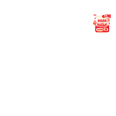
总之，这段历史交锋记录不仅反映出两支球队间实力
上的角逐，也展示了其背后更深层次的人文情怀与体
育精神。一场好的比赛，不单单是技巧上的比拼，还
有团队协作、心态调整等多方面因素共同作用下产生
出的精彩瞬间。
4、比赛前景预测
结合以上分析，对于即将到来的G1对决，我们可以做
出一些初步预测。如果从人员配置来看，双方都有各
自特色并且具备相似实力，那么最终结果就可能取决
于临场发挥以及教练战术安排。在这样的情况下，一
些细节可能会成为决定胜负的重要因素。例如罚球命
中率、防守成功率以及换人的时机等，都可能左右整
场游戏进程。