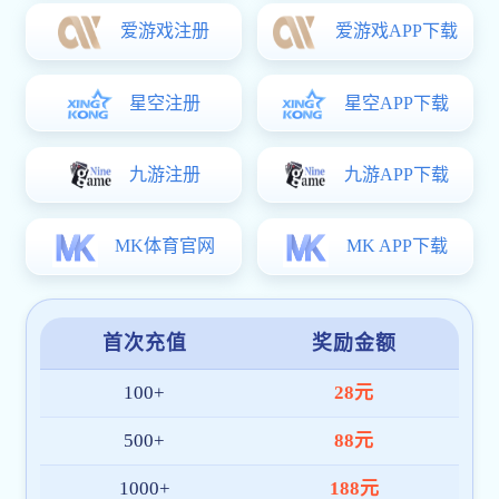
2026-07-08 02:19
0 次阅读
上海北京G1对决大名单揭晓张镇麟王哲林
出战周琦赵睿曾凡博强势来袭
在即将到来的上海与北京的G1对决中，双方球队的大
名单已经揭晓，引起了广大球迷的热切关注。这场比
赛不仅是两队实力的较量，更是众多明星球员的巅峰
对决。张镇麟和王哲林将作为主力出战，而周琦、赵
睿和曾凡博等人也将强势来袭，为观众带来一场精彩
绝伦的篮球盛宴。本文将从大名单分析、关键球员表
现、历史交锋记录及比赛前景预测四个方面，详细探