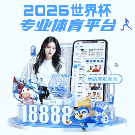
立即注册
mk首页
官网 · 权威体
育数据平台
MK首页 OFFICIAL WEBSITE
自2022年创立以来，
mk首页
致力于为用户提供包括
NBA、英超、欧洲杯、LPL在内的热门赛事直播与数据
服务，广受用户信赖。
立即下载mk首页APP