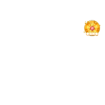
希望过于依赖这些资金来源。尤其是在经济波动的时
候，如果过度依赖某家企业可能会导致财政风险。因
此，在审慎评估各类赞助可能带来的好处与风险后，
德甲理智地选择了保持距离。
同时，不引入冠名商也有助于塑造健康良好的市场竞
争氛围。当各俱乐部能够依靠自身实力来吸引赞助
时，会促使他们不断提升管理和竞技水平，从而提高
整个联赛品质。
3、球迷与球队态度的重要性
在任何体育赛事中，球迷都是最核心的群体。他们不
仅是比赛观看者，更是文化传承的重要参与者。因
此，在做出是否引入官方冠名商这一重大决定时，德
甲充分考虑到了球迷和球队之间的关系。很多球迷认