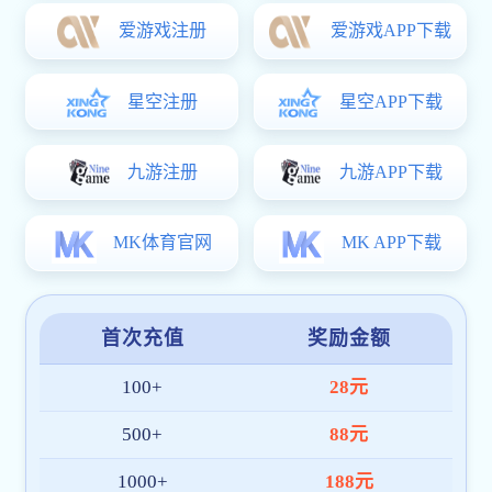
2026-06-20 01:23
62 次阅读
德甲联赛总监确认不考虑引入官方冠名商
保持赛事独立性
德甲联赛总监近日在公开场合表示，未来不会考虑引
入官方冠名商，以保持赛事的独立性。这一表态不仅
反映了德甲对自身品牌价值的重视，也展示了其在商
业化与赛事纯粹性之间的平衡思考。通过对这一决策
的分析，可以从四个方面深入探讨：首先是独立性的
必要性，其次是市场环境的影响，再者是球迷和球队
的态度，最后则是国际足坛的趋势。整篇文章将围绕