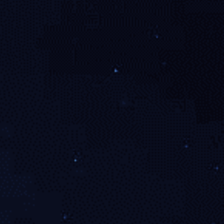
下一篇：
王上源因腰伤缺席国足迪拜拉练塞