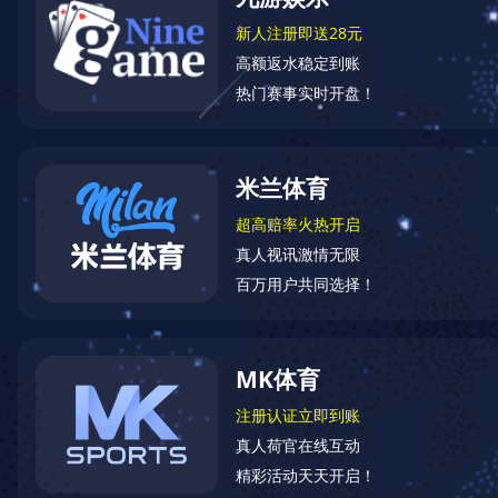
首页
/
体育焦点
/ 正文