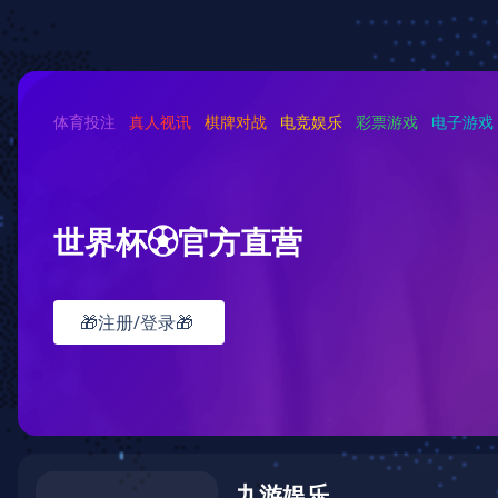
立即注册
mk首页
官网 · 权
MK首页 OFFICIAL WEBSITE
自2022年创立以来，
mk首页
致力于为用户提供包
在内的热门赛事直播与数据服务，广受用户信赖
立即下载mk首页APP