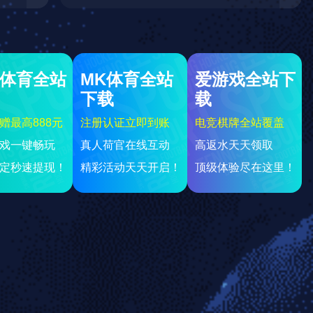
及团队在实现目标过程中所扮演的重要角
作都显得尤为重要。费兰通过分享捧杯照
性。在这个充满竞争的环境中，仅凭个人的
相互支持。
重要基石。在费兰所在的团队中，每个人都
以实现资源的最优配置，从而提高工作效率
极参与到工作中。当大家为了同一个目标而
让每个人都能发挥出最佳状态。