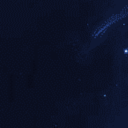
费兰社媒分享捧杯照片感谢
团队并肩作战的支持与努力