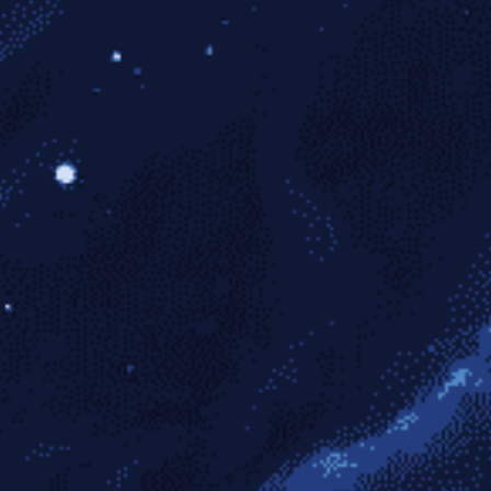
任何一段成功之路都不会是一帆风顺，回首过去
从初期项目的不确定性，到后期进展缓慢，他们
程中，正是彼此之间不离不弃、携手并肩，使他
在面对挫折时，费兰始终保持积极乐观，这种态
略，应对变化，同时也从失败中汲取经验教训，
通过不断反思与总结，费兰和他的伙伴们逐渐找
仅有勇气和决心还远远不够，更需要智慧与策略
3、展望未来发展
随着捧杯照片发布后反响热烈，费兰及其团队开
余，他们并没有停下脚步，而是希望继续迎接新
在创新和突破上下功夫，以便适应瞬息万变的市