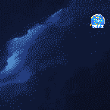
，费兰和他的团队经历了不少挑战与困难。
曾面临着巨大的压力。然而，在这段艰辛旅
们克服了重重障碍。
度感染了整个团队。他们学会了如何调整战
为今后的发展打下坚实基础。
到了一条适合自己的发展道路。他们清楚，
来引领前行。
始展望未来的新目标。在庆祝当前成就之
的挑战。他们明白，要维持当前成绩，需要
场需求。